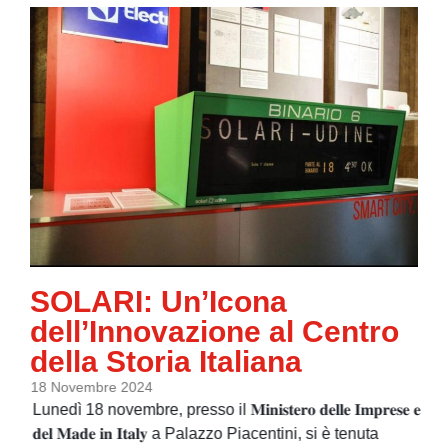
SOLARI: Un’Icona
dell’Innovazione al Centro
della Storia Italiana
18 Novembre 2024
Lunedì 18 novembre, presso il 𝐌𝐢𝐧𝐢𝐬𝐭𝐞𝐫𝐨 𝐝𝐞𝐥𝐥𝐞 𝐈𝐦𝐩𝐫𝐞𝐬𝐞 𝐞
𝐝𝐞𝐥 𝐌𝐚𝐝𝐞 𝐢𝐧 𝐈𝐭𝐚𝐥𝐲 a Palazzo Piacentini, si è tenuta