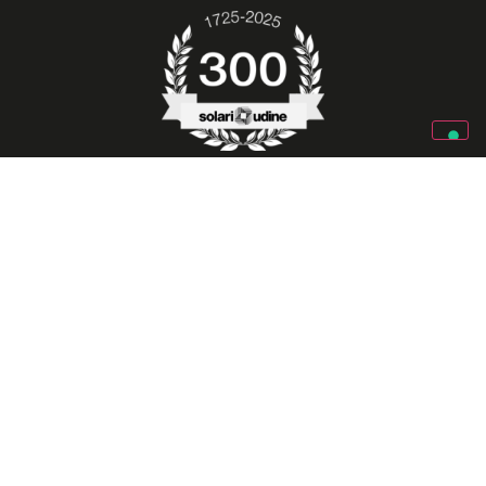
SOLARI SPA
Via Gino Pieri, 29
Identità
Lavora
33100 Udine (UD) – Italia
con noi
Organizzazione
Mail:
info@solari.it
News
Soluzioni
Phone:
+39 0432 497 1
Contatti
© 2025 SOLARI SPA – All Rights Reserved – P. Iva e C.F.
01847860309 |
Privacy policy
|
Credits