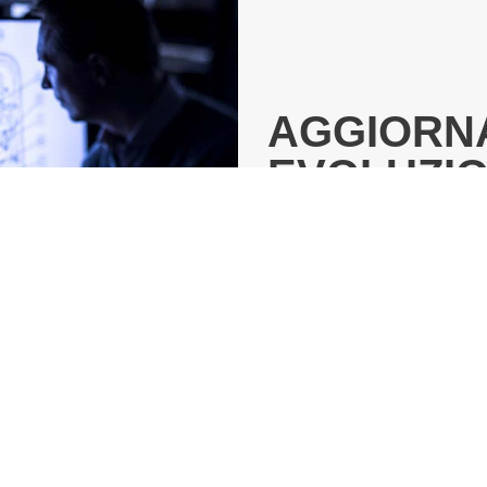
AGGIORNA
EVOLUZIO
Il costante aggiornamento d
l’inserimento di sempre nuo
all’azienda di mantenere il 
know-how.
Risultati in continua evoluz
complesso fatto di studio, 
esperienza.