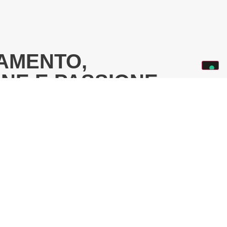
MENTO,
NE E PASSIONE
el proprio personale tecnico e
ve risorse qualificate permettono
passo con i tempi e di valorizzare il proprio
ione, conseguiti grazie a un lavoro
lungimiranza, amore per la precisione ed