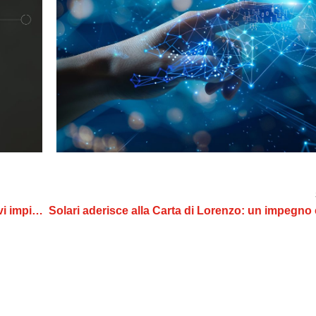
Energia rinnovabile per il nostro futuro: attivati i nuovi impianti fotovoltaici di Udine e Pesariis