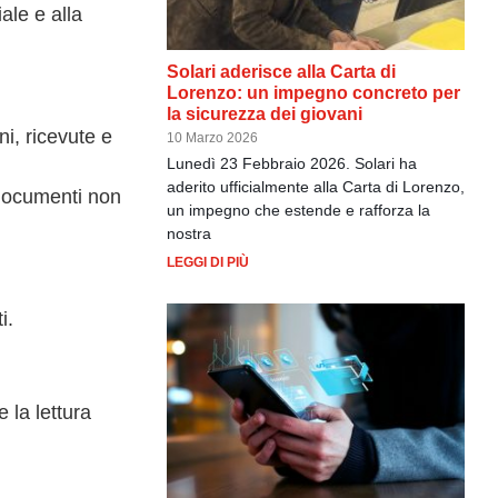
ale e alla
Solari aderisce alla Carta di
Lorenzo: un impegno concreto per
la sicurezza dei giovani
i, ricevute e
10 Marzo 2026
Lunedì 23 Febbraio 2026. Solari ha
aderito ufficialmente alla Carta di Lorenzo,
o documenti non
un impegno che estende e rafforza la
nostra
LEGGI DI PIÙ
i.
 la lettura