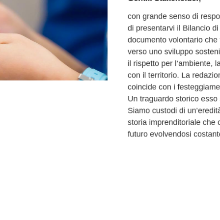
con grande senso di respons
di presentarvi il Bilancio d
documento volontario che t
verso uno sviluppo sostenib
il rispetto per l’ambiente, l
con il territorio. La redazio
coincide con i festeggiament
Un traguardo storico esso s
Siamo custodi di un’eredità 
storia imprenditoriale che
futuro evolvendosi costant
CONTINUA A LEGGERE…
DOWNLOAD BILANCIO DI S